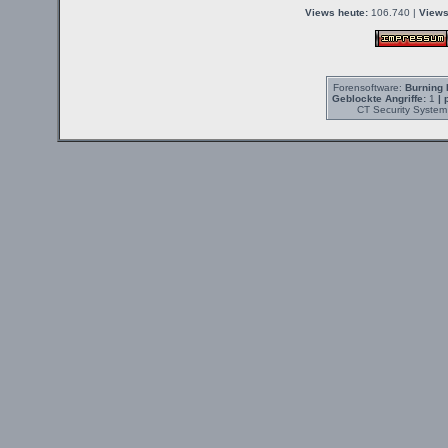
Views heute:
106.740 |
Views
Forensoftware:
Burning 
Geblockte Angriffe:
1
| 
CT Security System