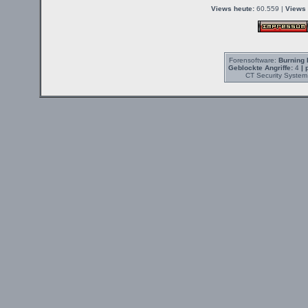
Views heute:
60.559 |
Views 
Forensoftware:
Burning 
Geblockte Angriffe:
4
| 
CT Security System