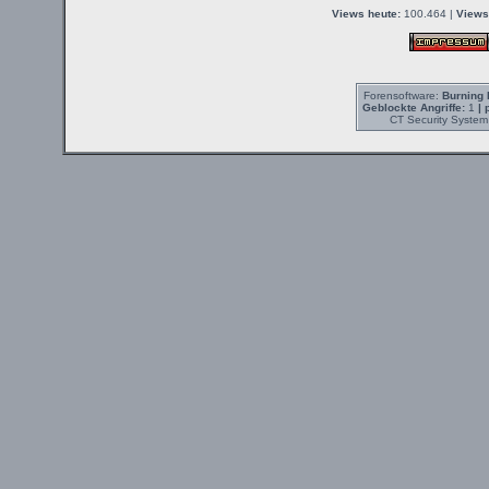
Views heute:
100.464 |
Views
Forensoftware:
Burning 
Geblockte Angriffe:
1
| 
CT Security System