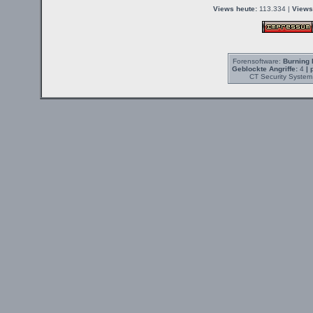
Views heute:
113.334 |
Views
Forensoftware:
Burning 
Geblockte Angriffe:
4
| 
CT Security System