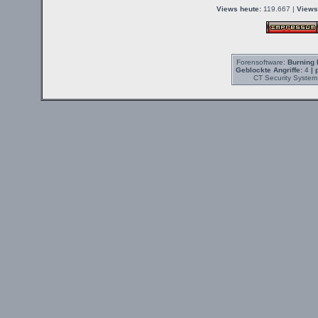
Views heute:
119.667 |
Views
Forensoftware:
Burning 
Geblockte Angriffe:
4
| 
CT Security System