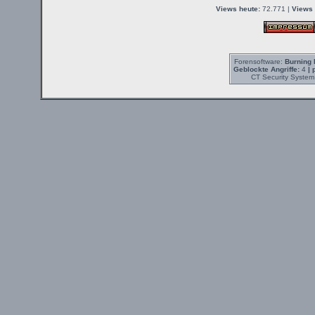
Views heute:
72.771 |
Views 
Forensoftware:
Burning 
Geblockte Angriffe:
4
| 
CT Security System