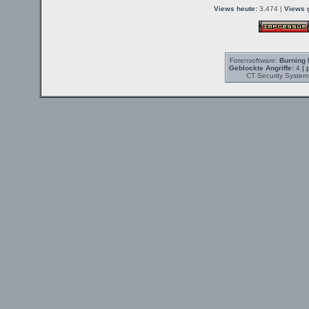
Views heute:
3.474 |
Views 
Forensoftware:
Burning 
Geblockte Angriffe:
4
| 
CT Security System