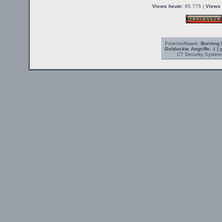
Views heute:
85.775 |
Views 
Forensoftware:
Burning 
Geblockte Angriffe:
4
| 
CT Security System