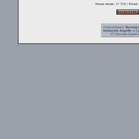
Views heute:
37.558 |
Views 
Forensoftware:
Burning 
Geblockte Angriffe:
4
| 
CT Security System