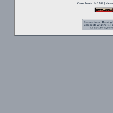
Views heute:
142.102 |
Views
Forensoftware:
Burning 
Geblockte Angriffe:
1
| 
CT Security System