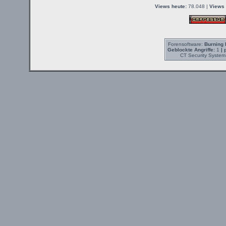
Views heute:
78.048 |
Views 
Forensoftware:
Burning 
Geblockte Angriffe:
1
| 
CT Security System