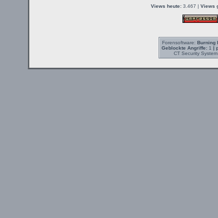
Views heute:
3.467 |
Views 
Forensoftware:
Burning 
Geblockte Angriffe:
1
| 
CT Security System