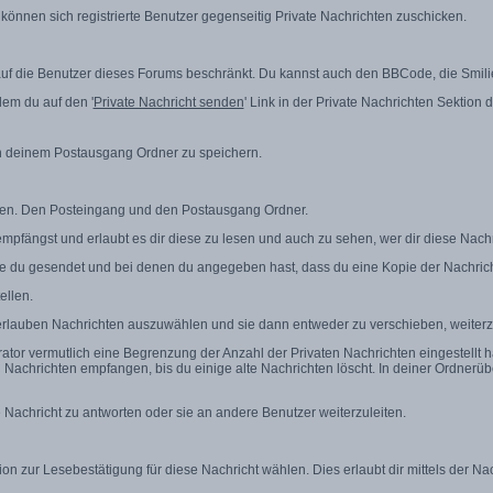
 können sich registrierte Benutzer gegenseitig Private Nachrichten zuschicken.
r auf die Benutzer dieses Forums beschränkt. Du kannst auch den BBCode, die Smili
em du auf den '
Private Nachricht senden
' Link in der Private Nachrichten Sektion 
 in deinem Postausgang Ordner zu speichern.
hten. Den Posteingang und den Postausgang Ordner.
mpfängst und erlaubt es dir diese zu lesen und auch zu sehen, wer dir diese Nachr
ie du gesendet und bei denen du angegeben hast, dass du eine Kopie der Nachrich
ellen.
 erlauben Nachrichten auszuwählen und sie dann entweder zu verschieben, weiterz
ator vermutlich eine Begrenzung der Anzahl der Privaten Nachrichten eingestellt 
 Nachrichten empfangen, bis du einige alte Nachrichten löscht. In deiner Ordnerübe
e Nachricht zu antworten oder sie an andere Benutzer weiterzuleiten.
ion zur Lesebestätigung für diese Nachricht wählen. Dies erlaubt dir mittels der