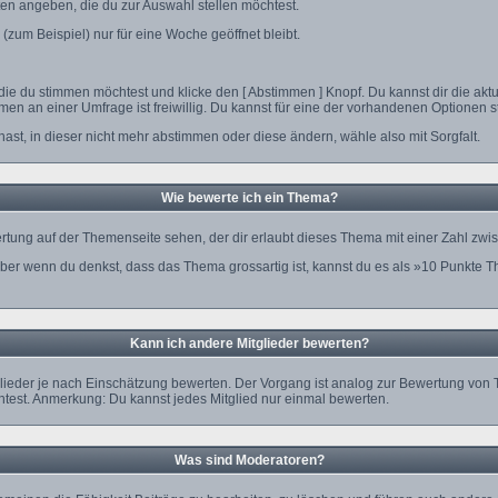
ten angeben, die du zur Auswahl stellen möchtest.
(zum Beispiel) nur für eine Woche geöffnet bleibt.
die du stimmen möchtest und klicke den [ Abstimmen ] Knopf. Du kannst dir die ak
hmen an einer Umfrage ist freiwillig. Du kannst für eine der vorhandenen Optione
ast, in dieser nicht mehr abstimmen oder diese ändern, wähle also mit Sorgfalt.
Wie bewerte ich ein Thema?
ung auf der Themenseite sehen, der dir erlaubt dieses Thema mit einer Zahl zwi
, aber wenn du denkst, dass das Thema grossartig ist, kannst du es als »10 Punkte 
Kann ich andere Mitglieder bewerten?
itglieder je nach Einschätzung bewerten. Der Vorgang ist analog zur Bewertung von 
est. Anmerkung: Du kannst jedes Mitglied nur einmal bewerten.
Was sind Moderatoren?