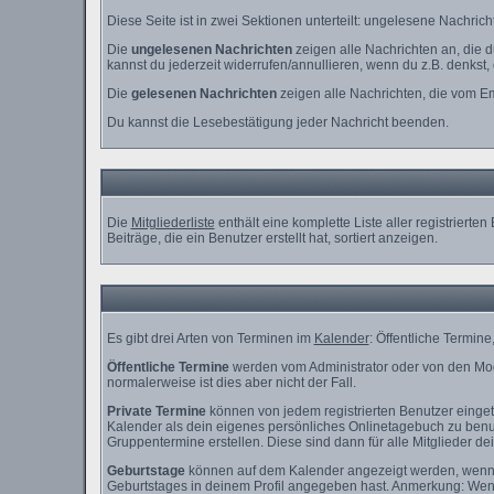
Diese Seite ist in zwei Sektionen unterteilt: ungelesene Nachri
Die
ungelesenen Nachrichten
zeigen alle Nachrichten an, die 
kannst du jederzeit widerrufen/annullieren, wenn du z.B. denkst, d
Die
gelesenen Nachrichten
zeigen alle Nachrichten, die vom Em
Du kannst die Lesebestätigung jeder Nachricht beenden.
Die
Mitgliederliste
enthält eine komplette Liste aller registrier
Beiträge, die ein Benutzer erstellt hat, sortiert anzeigen.
Es gibt drei Arten von Terminen im
Kalender
: Öffentliche Termin
Öffentliche Termine
werden vom Administrator oder von den Mod
normalerweise ist dies aber nicht der Fall.
Private Termine
können von jedem registrierten Benutzer eingetr
Kalender als dein eigenes persönliches Onlinetagebuch zu benut
Gruppentermine erstellen. Diese sind dann für alle Mitglieder de
Geburtstage
können auf dem Kalender angezeigt werden, wenn de
Geburtstages in deinem Profil angegeben hast. Anmerkung: Wenn du