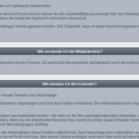
chten und gelesene Nachrichten.
du verschickt hast und bei denen du die Lesebestätigung verlangt hast, der Empfän
ass der Inhalt der Nachricht nicht mehr relevant ist.
pfänger bereits gelesen wurden. Der Zeitpunkt, wann er diese Nachricht gelesen 
Wie verwende ich die Mitgliederliste?
ten Benutzer dieses Forums. Du kannst die Benutzerliste alphabetisch nach Benutz
Wie benutze ich den Kalender?
e, Private Termine und Geburtstage.
eratoren eingetragen und sind durch jeden einsehbar. Der Administrator
kann
regi
agen und bearbeitet werden. Sie sind nur für den jeweiligen Benutzer einsehbar, de
zen. Wenn du ein registrierter Benutzer bist, kannst du einen neuen Privaten Ter
iner Benutzergruppe sichtbar.
r Administrator diese Funktion aktiviert hat. Dein Geburtstag wird automatisch 
 im Profil nicht das Jahr deiner Geburt einträgst, wird dein Alter nicht auf dem 