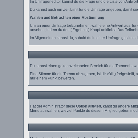
Im Umfrageneditor kannst du die Frage und die Liste von Antwor
Du kannst auch ein Zeit Limit für die Umfrage angeben, damit sie 
Wählen und Betrachten einer Abstimmung
Um an einer Umfrage teilzunehmen, wähle eine Antwort aus, für 
ansehen, indem du den [ Ergebnis ] Knopf anklickst. Das Teilne
Im Allgemeinen kannst du, sobald du in einer Umfrage gestimmt h
Du kannst einen gekennzeichneten Bereich für die Themenbewert
Eine Stimme für ein Thema abzugeben, ist dir völlig freigestellt
nur einem Punkt bewerten.
Hat der Administrator diese Option aktiviert, kanst du andere M
Menü auswählen, wieviel Punkte du diesem Mitglied geben möcht