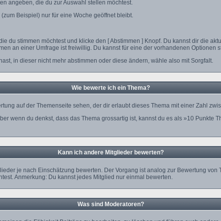
ten angeben, die du zur Auswahl stellen möchtest.
(zum Beispiel) nur für eine Woche geöffnet bleibt.
die du stimmen möchtest und klicke den [ Abstimmen ] Knopf. Du kannst dir die ak
hmen an einer Umfrage ist freiwillig. Du kannst für eine der vorhandenen Optione
ast, in dieser nicht mehr abstimmen oder diese ändern, wähle also mit Sorgfalt.
Wie bewerte ich ein Thema?
ung auf der Themenseite sehen, der dir erlaubt dieses Thema mit einer Zahl zwi
, aber wenn du denkst, dass das Thema grossartig ist, kannst du es als »10 Punkte 
Kann ich andere Mitglieder bewerten?
itglieder je nach Einschätzung bewerten. Der Vorgang ist analog zur Bewertung von 
est. Anmerkung: Du kannst jedes Mitglied nur einmal bewerten.
Was sind Moderatoren?