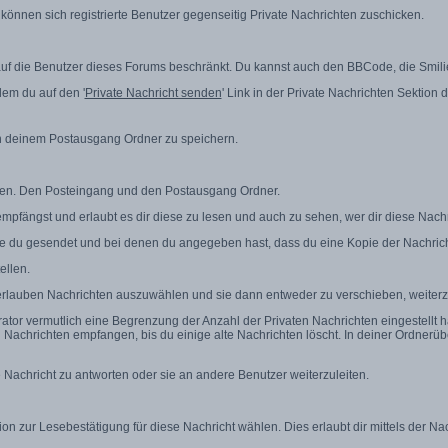
 können sich registrierte Benutzer gegenseitig Private Nachrichten zuschicken.
r auf die Benutzer dieses Forums beschränkt. Du kannst auch den BBCode, die Smili
em du auf den '
Private Nachricht senden
' Link in der Private Nachrichten Sektion 
 in deinem Postausgang Ordner zu speichern.
hten. Den Posteingang und den Postausgang Ordner.
mpfängst und erlaubt es dir diese zu lesen und auch zu sehen, wer dir diese Nachr
ie du gesendet und bei denen du angegeben hast, dass du eine Kopie der Nachrich
ellen.
 erlauben Nachrichten auszuwählen und sie dann entweder zu verschieben, weiterz
ator vermutlich eine Begrenzung der Anzahl der Privaten Nachrichten eingestellt 
 Nachrichten empfangen, bis du einige alte Nachrichten löscht. In deiner Ordnerübe
e Nachricht zu antworten oder sie an andere Benutzer weiterzuleiten.
ion zur Lesebestätigung für diese Nachricht wählen. Dies erlaubt dir mittels der