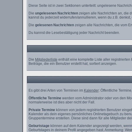
Diese Seite ist in zwei Sektionen unterteilt: ungelesene Nachri
Die
ungelesenen Nachrichten
zeigen alle Nachrichten an, die 
kannst du jederzeit widerrufen/annullieren, wenn du z.B. denkst, d
Die
gelesenen Nachrichten
zeigen alle Nachrichten, die vom Em
Du kannst die Lesebestätigung jeder Nachricht beenden.
Die
Mitgliederliste
enthält eine komplette Liste aller registrier
Beiträge, die ein Benutzer erstellt hat, sortiert anzeigen.
Es gibt drei Arten von Terminen im
Kalender
: Öffentliche Termin
Öffentliche Termine
werden vom Administrator oder von den Mod
normalerweise ist dies aber nicht der Fall.
Private Termine
können von jedem registrierten Benutzer eingetr
Kalender als dein eigenes persönliches Onlinetagebuch zu benut
Gruppentermine erstellen. Diese sind dann für alle Mitglieder de
Geburtstage
können auf dem Kalender angezeigt werden, wenn de
Geburtstages in deinem Profil angegeben hast. Anmerkung: Wenn du