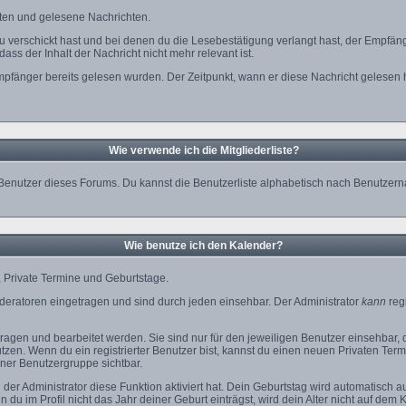
chten und gelesene Nachrichten.
du verschickt hast und bei denen du die Lesebestätigung verlangt hast, der Empfän
ass der Inhalt der Nachricht nicht mehr relevant ist.
pfänger bereits gelesen wurden. Der Zeitpunkt, wann er diese Nachricht gelesen 
Wie verwende ich die Mitgliederliste?
ten Benutzer dieses Forums. Du kannst die Benutzerliste alphabetisch nach Benutz
Wie benutze ich den Kalender?
e, Private Termine und Geburtstage.
eratoren eingetragen und sind durch jeden einsehbar. Der Administrator
kann
regi
agen und bearbeitet werden. Sie sind nur für den jeweiligen Benutzer einsehbar, de
zen. Wenn du ein registrierter Benutzer bist, kannst du einen neuen Privaten Ter
iner Benutzergruppe sichtbar.
r Administrator diese Funktion aktiviert hat. Dein Geburtstag wird automatisch 
 im Profil nicht das Jahr deiner Geburt einträgst, wird dein Alter nicht auf dem 