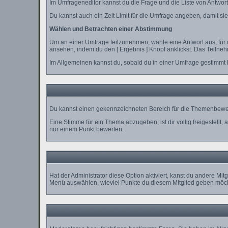
Im Umfrageneditor kannst du die Frage und die Liste von Antwor
Du kannst auch ein Zeit Limit für die Umfrage angeben, damit sie 
Wählen und Betrachten einer Abstimmung
Um an einer Umfrage teilzunehmen, wähle eine Antwort aus, für 
ansehen, indem du den [ Ergebnis ] Knopf anklickst. Das Teilne
Im Allgemeinen kannst du, sobald du in einer Umfrage gestimmt h
Du kannst einen gekennzeichneten Bereich für die Themenbewert
Eine Stimme für ein Thema abzugeben, ist dir völlig freigestellt
nur einem Punkt bewerten.
Hat der Administrator diese Option aktiviert, kanst du andere M
Menü auswählen, wieviel Punkte du diesem Mitglied geben möcht