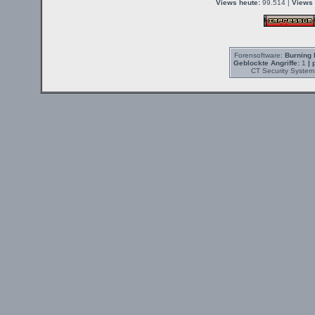
Views heute:
99.514 |
Views 
Forensoftware:
Burning 
Geblockte Angriffe:
1
| 
CT Security System