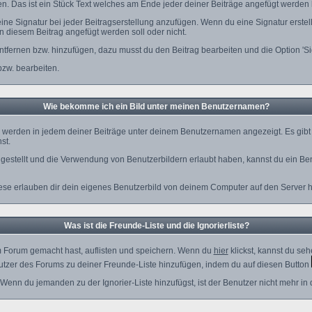
len. Das ist ein Stück Text welches am Ende jeder deiner Beiträge angefügt werden
eine Signatur bei jeder Beitragserstellung anzufügen. Wenn du eine Signatur erstel
n diesem Beitrag angefügt werden soll oder nicht.
ntfernen bzw. hinzufügen, dazu musst du den Beitrag bearbeiten und die Option 'S
bzw. bearbeiten.
Wie bekomme ich ein Bild unter meinen Benutzernamen?
e werden in jedem deiner Beiträge unter deinem Benutzernamen angezeigt. Es gibt z
st.
g gestellt und die Verwendung von Benutzerbildern erlaubt haben, kannst du ein B
iese erlauben dir dein eigenes Benutzerbild von deinem Computer auf den Server 
Was ist die Freunde-Liste und die Ignorierliste?
em Forum gemacht hast, auflisten und speichern. Wenn du
hier
klickst, kannst du se
utzer des Forums zu deiner Freunde-Liste hinzufügen, indem du auf diesen Button
 Wenn du jemanden zu der Ignorier-Liste hinzufügst, ist der Benutzer nicht mehr in 