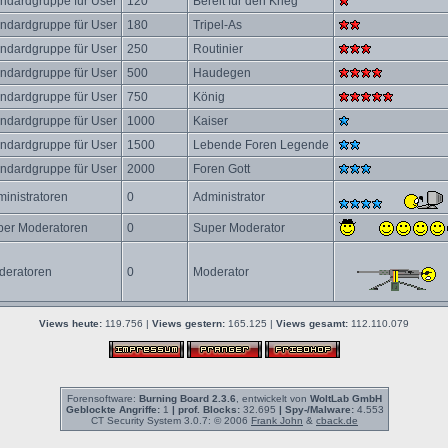
ndardgruppe für User
120
Bereit für den Krieg
ndardgruppe für User
180
Tripel-As
ndardgruppe für User
250
Routinier
ndardgruppe für User
500
Haudegen
ndardgruppe für User
750
König
ndardgruppe für User
1000
Kaiser
ndardgruppe für User
1500
Lebende Foren Legende
ndardgruppe für User
2000
Foren Gott
inistratoren
0
Administrator
per Moderatoren
0
Super Moderator
deratoren
0
Moderator
Views heute:
119.756 |
Views gestern:
165.125 |
Views gesamt:
112.110.079
Forensoftware:
Burning Board 2.3.6
, entwickelt von
WoltLab GmbH
Geblockte Angriffe:
1
| prof. Blocks:
32.695
| Spy-/Malware:
4.553
CT Security System 3.0.7: © 2006
Frank John
&
cback.de