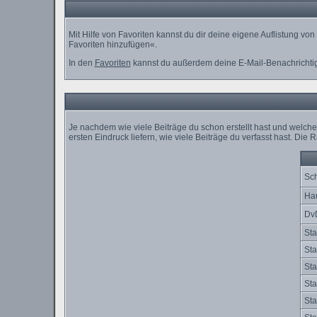
Mit Hilfe von Favoriten kannst du dir deine eigene Auflistung v
Favoriten hinzufügen«.
In den
Favoriten
kannst du außerdem deine E-Mail-Benachrichti
Je nachdem wie viele Beiträge du schon erstellt hast und welc
ersten Eindruck liefern, wie viele Beiträge du verfasst hast. Di
Sch
Ha
Dv
Sta
Sta
Sta
Sta
Sta