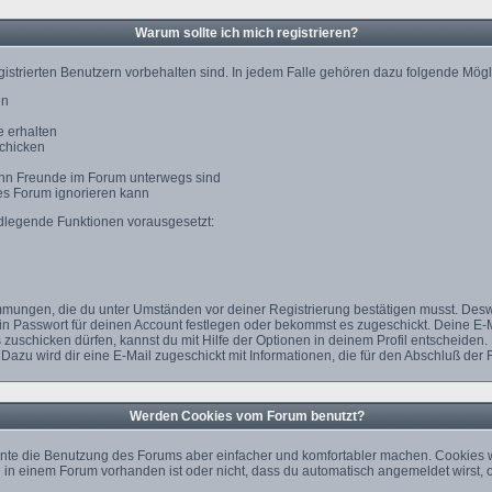
Warum sollte ich mich registrieren?
gistrierten Benutzern vorbehalten sind. In jedem Falle gehören dazu folgende Mögl
en
 erhalten
schicken
wann Freunde im Forum unterwegs sind
des Forum ignorieren kann
ndlegende Funktionen vorausgesetzt:
timmungen, die du unter Umständen vor deiner Registrierung bestätigen musst. Des
ein Passwort für deinen Account festlegen oder bekommst es zugeschickt. Deine E-
zuschicken dürfen, kannst du mit Hilfe der Optionen in deinem Profil entscheiden.
 Dazu wird dir eine E-Mail zugeschickt mit Informationen, die für den Abschluß der 
Werden Cookies vom Forum benutzt?
nte die Benutzung des Forums aber einfacher und komfortabler machen. Cookies w
rag in einem Forum vorhanden ist oder nicht, dass du automatisch angemeldet wir