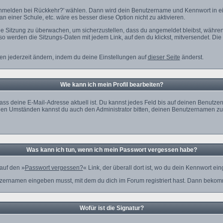
s Anmelden bei Rückkehr?' wählen. Dann wird dein Benutzername und Kennwort in e
n einer Schule, etc. wäre es besser diese Option nicht zu aktivieren.
ige Sitzung zu überwachen, um sicherzustellen, dass du angemeldet bleibst, währe
 so werden die Sitzungs-Daten mit jedem Link, auf den du klickst, mitversendet. D
nen jederzeit ändern, indem du deine Einstellungen auf
dieser Seite
änderst.
Wie kann ich mein Profil bearbeiten?
uf, dass deine E-Mail-Adresse aktuell ist. Du kannst jedes Feld bis auf deinen Be
tlichen Umständen kannst du auch den Administrator bitten, deinen Benutzernamen z
Was kann ich tun, wenn ich mein Passwort vergessen habe?
auf den »
Passwort vergessen?
« Link, der überall dort ist, wo du dein Kennwort ei
zernamen eingeben musst, mit dem du dich im Forum registriert hast. Dann bekomms
Wofür ist die Signatur?