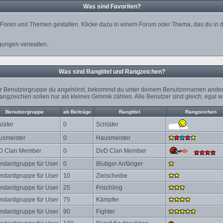
Was sind Favoriten?
on Foren und Themen gestalten. Klicke dazu in einem Forum oder Thema, das du in d
gungen verwalten.
Was sind Rangtitel und Rangzeichen?
her Benutzergruppe du angehörst, bekommst du unter deinem Benutzernamen andere
e Rangzeichen sollen nur als kleines Gimmik zählen. Alle Benutzer sind gleich, ega
Benutzergruppe
ab Beiträge
Rangtitel
Rangzeichen
läfer
0
Schläfer
usmeister
0
Hausmeister
D Clan Member
0
DvD Clan Member
ndardgruppe für User
0
Blutiger Anfänger
ndardgruppe für User
10
Zielscheibe
ndardgruppe für User
25
Frischling
ndardgruppe für User
75
Kämpfer
ndardgruppe für User
90
Fighter