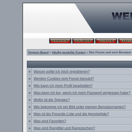
Deppen Board
»
Häufig gestellte Fragen
» Das Forum und sein Benutzer
»
Warum sollte ich mich registrieren?
»
Werden Cookies vom Forum benutzt?
»
Wie kann ich mein Profil bearbeiten?
»
Was kann ich tun, wenn ich mein Passwort vergessen habe?
»
Wofür ist die Signatur?
»
Wie bekomme ich ein Bild unter meinen Benutzernamen?
»
Was ist die Freunde-Liste und die Ignorierliste?
»
Was sind Favoriten?
»
Was sind Rangtitel und Rangzeichen?