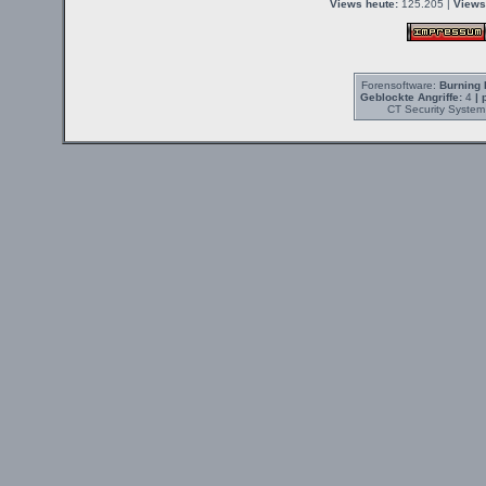
Views heute:
125.205 |
Views
Forensoftware:
Burning 
Geblockte Angriffe:
4
| 
CT Security System