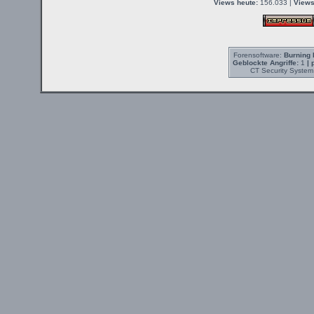
Views heute:
156.033 |
Views
Forensoftware:
Burning 
Geblockte Angriffe:
1
| 
CT Security System