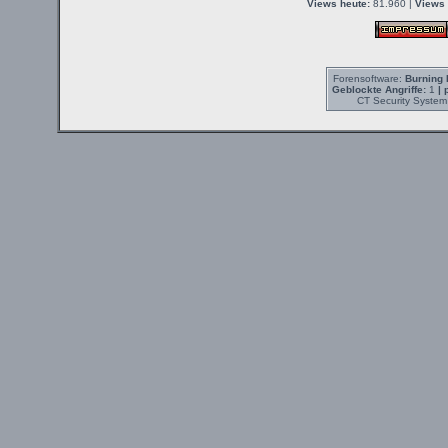
Views heute:
81.960 |
Views 
Forensoftware:
Burning 
Geblockte Angriffe:
1
| 
CT Security System