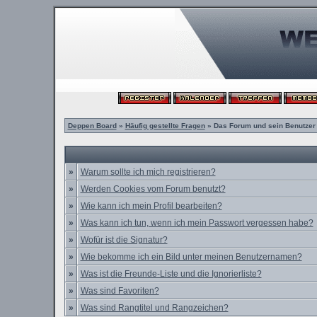
Deppen Board
»
Häufig gestellte Fragen
» Das Forum und sein Benutzer
»
Warum sollte ich mich registrieren?
»
Werden Cookies vom Forum benutzt?
»
Wie kann ich mein Profil bearbeiten?
»
Was kann ich tun, wenn ich mein Passwort vergessen habe?
»
Wofür ist die Signatur?
»
Wie bekomme ich ein Bild unter meinen Benutzernamen?
»
Was ist die Freunde-Liste und die Ignorierliste?
»
Was sind Favoriten?
»
Was sind Rangtitel und Rangzeichen?