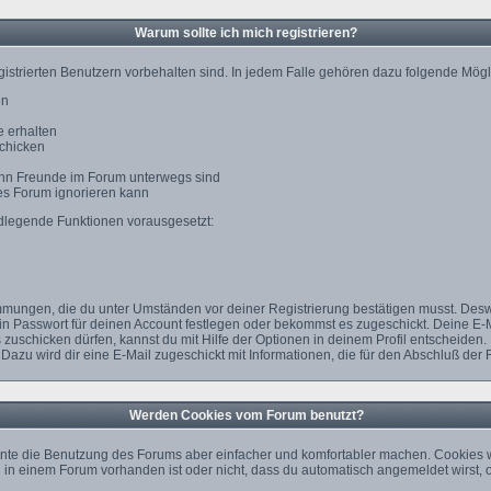
Warum sollte ich mich registrieren?
gistrierten Benutzern vorbehalten sind. In jedem Falle gehören dazu folgende Mögl
en
 erhalten
schicken
wann Freunde im Forum unterwegs sind
des Forum ignorieren kann
ndlegende Funktionen vorausgesetzt:
timmungen, die du unter Umständen vor deiner Registrierung bestätigen musst. Des
ein Passwort für deinen Account festlegen oder bekommst es zugeschickt. Deine E-
zuschicken dürfen, kannst du mit Hilfe der Optionen in deinem Profil entscheiden.
 Dazu wird dir eine E-Mail zugeschickt mit Informationen, die für den Abschluß der 
Werden Cookies vom Forum benutzt?
nte die Benutzung des Forums aber einfacher und komfortabler machen. Cookies w
rag in einem Forum vorhanden ist oder nicht, dass du automatisch angemeldet wir