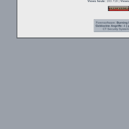
Views heute:
163.718 |
Views
Forensoftware:
Burning 
Geblockte Angriffe:
4
| 
CT Security System