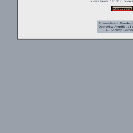
Views heute:
105.917 |
Views
Forensoftware:
Burning 
Geblockte Angriffe:
1
| 
CT Security System