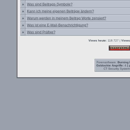
»
Was sind Beitrags-Symbole?
»
Kann ich meine eigenen Beiträge ändern?
»
Warum werden in meinem Beitrag Worte zensiert?
»
Was ist eine E-Mail-Benachrichtigung?
»
Was sind Präfixe?
Views heute:
118.727 |
Views
Forensoftware:
Burning 
Geblockte Angriffe:
4
| 
CT Security System