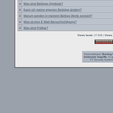
»
Was sind Beitrags-Symbole?
»
Kann ich meine eigenen Beiträge ändern?
»
Warum werden in meinem Beitrag Worte zensiert?
»
Was ist eine E-Mail-Benachrichtigung?
»
Was sind Präfixe?
Views heute:
27.608 |
Views 
Forensoftware:
Burning 
Geblockte Angriffe:
4
| 
CT Security System