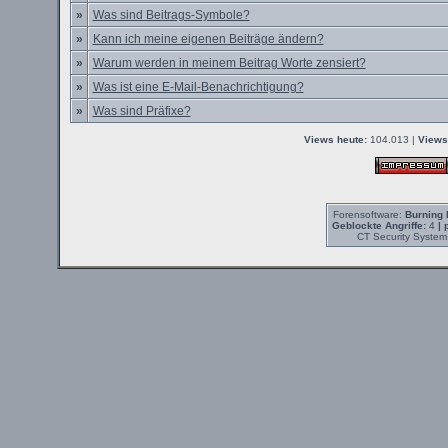
»
Was sind Beitrags-Symbole?
»
Kann ich meine eigenen Beiträge ändern?
»
Warum werden in meinem Beitrag Worte zensiert?
»
Was ist eine E-Mail-Benachrichtigung?
»
Was sind Präfixe?
Views heute:
104.013 |
Views
Forensoftware:
Burning 
Geblockte Angriffe:
4
| 
CT Security System