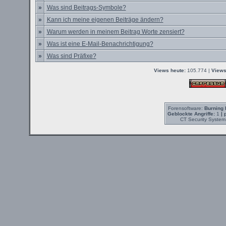
»
Was sind Beitrags-Symbole?
»
Kann ich meine eigenen Beiträge ändern?
»
Warum werden in meinem Beitrag Worte zensiert?
»
Was ist eine E-Mail-Benachrichtigung?
»
Was sind Präfixe?
Views heute:
105.774 |
Views
Forensoftware:
Burning 
Geblockte Angriffe:
1
| 
CT Security System