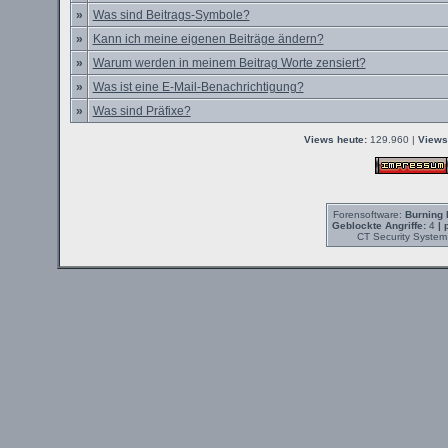
»
Was sind Beitrags-Symbole?
»
Kann ich meine eigenen Beiträge ändern?
»
Warum werden in meinem Beitrag Worte zensiert?
»
Was ist eine E-Mail-Benachrichtigung?
»
Was sind Präfixe?
Views heute:
129.960 |
Views
Forensoftware:
Burning 
Geblockte Angriffe:
4
| 
CT Security System