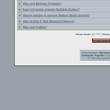
»
Was sind Beitrags-Symbole?
»
Kann ich meine eigenen Beiträge ändern?
»
Warum werden in meinem Beitrag Worte zensiert?
»
Was ist eine E-Mail-Benachrichtigung?
»
Was sind Präfixe?
Views heute:
87.770 |
Views 
Forensoftware:
Burning 
Geblockte Angriffe:
1
| 
CT Security System