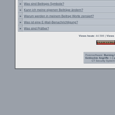
»
Was sind Beitrags-Symbole?
»
Kann ich meine eigenen Beiträge ändern?
»
Warum werden in meinem Beitrag Worte zensiert?
»
Was ist eine E-Mail-Benachrichtigung?
»
Was sind Präfixe?
Views heute:
44.586 |
Views 
Forensoftware:
Burning 
Geblockte Angriffe:
1
| 
CT Security System