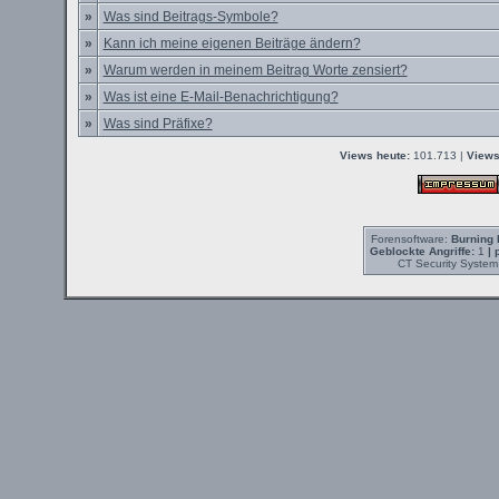
»
Was sind Beitrags-Symbole?
»
Kann ich meine eigenen Beiträge ändern?
»
Warum werden in meinem Beitrag Worte zensiert?
»
Was ist eine E-Mail-Benachrichtigung?
»
Was sind Präfixe?
Views heute:
101.713 |
Views
Forensoftware:
Burning 
Geblockte Angriffe:
1
| 
CT Security System