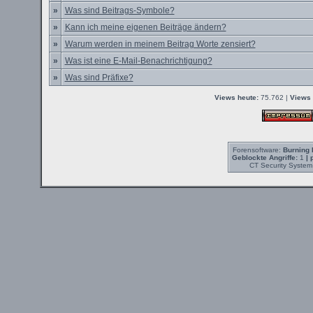
»
Was sind Beitrags-Symbole?
»
Kann ich meine eigenen Beiträge ändern?
»
Warum werden in meinem Beitrag Worte zensiert?
»
Was ist eine E-Mail-Benachrichtigung?
»
Was sind Präfixe?
Views heute:
75.762 |
Views 
Forensoftware:
Burning 
Geblockte Angriffe:
1
| 
CT Security System