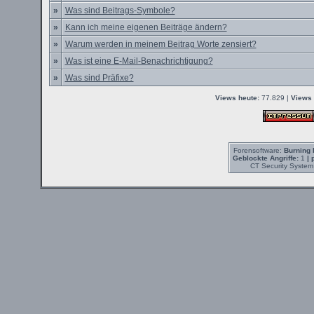
»
Was sind Beitrags-Symbole?
»
Kann ich meine eigenen Beiträge ändern?
»
Warum werden in meinem Beitrag Worte zensiert?
»
Was ist eine E-Mail-Benachrichtigung?
»
Was sind Präfixe?
Views heute:
77.829 |
Views 
Forensoftware:
Burning 
Geblockte Angriffe:
1
| 
CT Security System