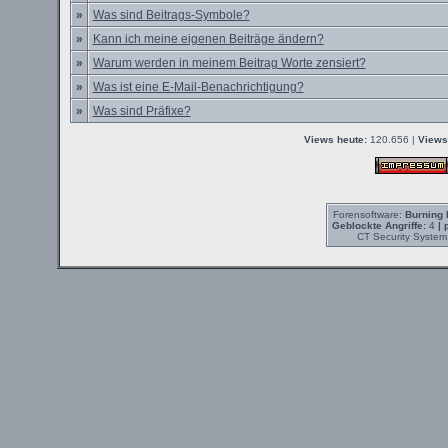
»
Was sind Beitrags-Symbole?
»
Kann ich meine eigenen Beiträge ändern?
»
Warum werden in meinem Beitrag Worte zensiert?
»
Was ist eine E-Mail-Benachrichtigung?
»
Was sind Präfixe?
Views heute:
120.656 |
Views
Forensoftware:
Burning 
Geblockte Angriffe:
4
| 
CT Security System