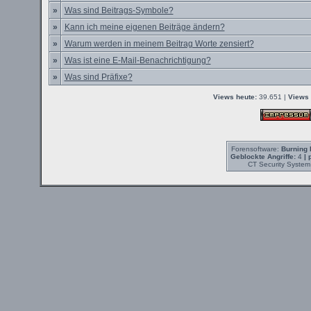
»
Was sind Beitrags-Symbole?
»
Kann ich meine eigenen Beiträge ändern?
»
Warum werden in meinem Beitrag Worte zensiert?
»
Was ist eine E-Mail-Benachrichtigung?
»
Was sind Präfixe?
Views heute:
39.651 |
Views 
Forensoftware:
Burning 
Geblockte Angriffe:
4
| 
CT Security System