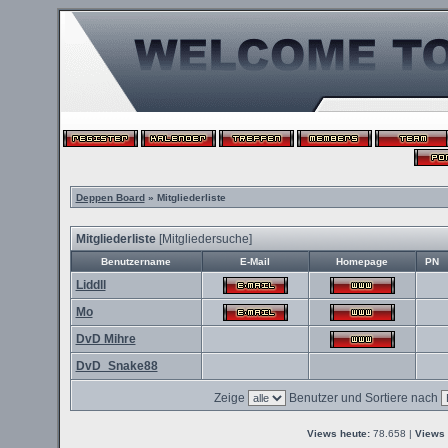
Deppen Board
» Mitgliederliste
Mitgliederliste
[
Mitgliedersuche
]
Benutzername
E-Mail
Homepage
PN
Liddll
Mo
DvD Mihre
DvD_Snake88
Zeige
Benutzer und Sortiere nach
Views heute:
78.658 |
Views 