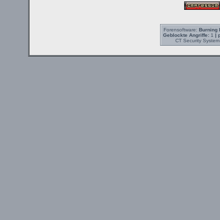
Forensoftware:
Burning 
Geblockte Angriffe:
1
| 
CT Security System