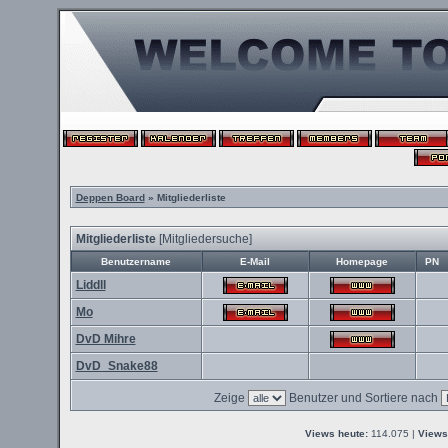
Deppen Board
» Mitgliederliste
Mitgliederliste
[
Mitgliedersuche
]
Benutzername
E-Mail
Homepage
PN
Liddll
Mo
DvD Mihre
DvD_Snake88
Zeige
Benutzer und Sortiere nach
Views heute:
114.075 |
Views