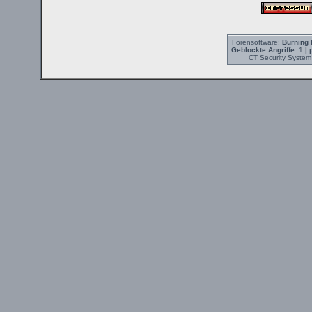
Forensoftware:
Burning 
Geblockte Angriffe:
1
| 
CT Security System