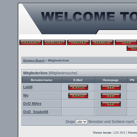
Deppen Board
» Mitgliederliste
Mitgliederliste
[
Mitgliedersuche
]
Benutzername
E-Mail
Homepage
PN
Liddll
Mo
DvD Mihre
DvD_Snake88
Zeige
Benutzer und Sortiere nach
Views heute:
126.303 |
Views