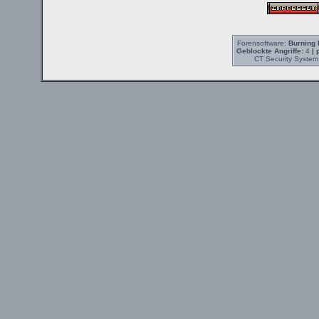
Forensoftware:
Burning 
Geblockte Angriffe:
4
| 
CT Security System