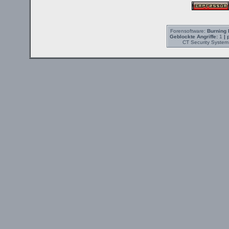
Forensoftware:
Burning 
Geblockte Angriffe:
1
| 
CT Security System