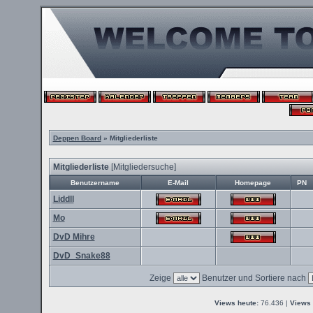
Deppen Board
» Mitgliederliste
Mitgliederliste
[
Mitgliedersuche
]
Benutzername
E-Mail
Homepage
PN
Liddll
Mo
DvD Mihre
DvD_Snake88
Zeige
Benutzer und Sortiere nach
Views heute:
76.436 |
Views 