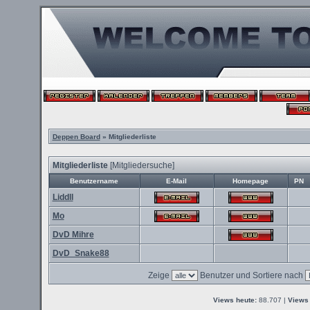
Deppen Board
» Mitgliederliste
Mitgliederliste
[
Mitgliedersuche
]
Benutzername
E-Mail
Homepage
PN
Liddll
Mo
DvD Mihre
DvD_Snake88
Zeige
Benutzer und Sortiere nach
Views heute:
88.707 |
Views 