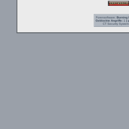
Forensoftware:
Burning 
Geblockte Angriffe:
1
| 
CT Security System