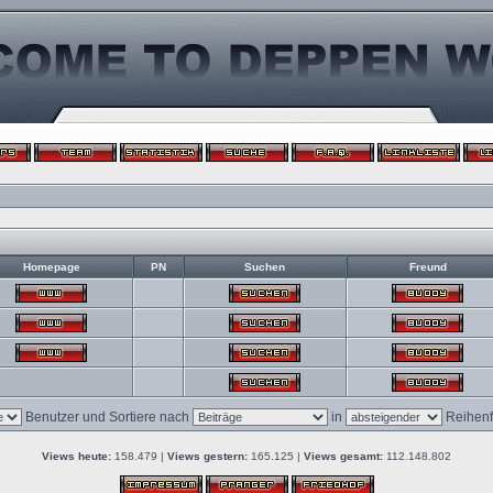
Homepage
PN
Suchen
Freund
Benutzer und Sortiere nach
in
Reihenf
Views heute:
158.479 |
Views gestern:
165.125 |
Views gesamt:
112.148.802