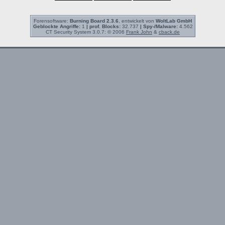
Forensoftware:
Burning Board 2.3.6
, entwickelt von
WoltLab GmbH
Geblockte Angriffe:
1
| prof. Blocks:
32.737
| Spy-/Malware:
4.562
CT Security System 3.0.7: © 2006
Frank John
&
cback.de