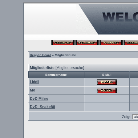
Deppen Board
» Mitgliederliste
Mitgliederliste
[
Mitgliedersuche
]
Benutzername
E-Mail
Liddll
Mo
DvD Mihre
DvD_Snake88
Zeige