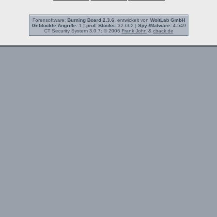
Forensoftware:
Burning Board 2.3.6
, entwickelt von
WoltLab GmbH
Geblockte Angriffe:
1
| prof. Blocks:
32.662
| Spy-/Malware:
4.549
CT Security System 3.0.7: © 2006
Frank John
&
cback.de