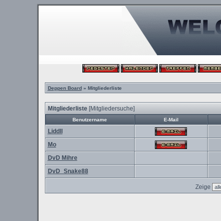
Deppen Board
» Mitgliederliste
Mitgliederliste
[
Mitgliedersuche
]
Benutzername
E-Mail
Liddll
Mo
DvD Mihre
DvD_Snake88
Zeige