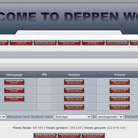
Homepage
PN
Suchen
Freund
Benutzer und Sortiere nach
in
Reihenf
Views heute:
88.780 |
Views gestern:
165.125 |
Views gesamt:
112.079.103