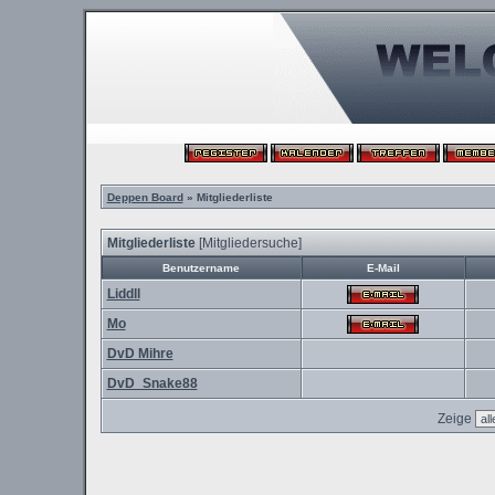
Deppen Board
» Mitgliederliste
Mitgliederliste
[
Mitgliedersuche
]
Benutzername
E-Mail
Liddll
Mo
DvD Mihre
DvD_Snake88
Zeige