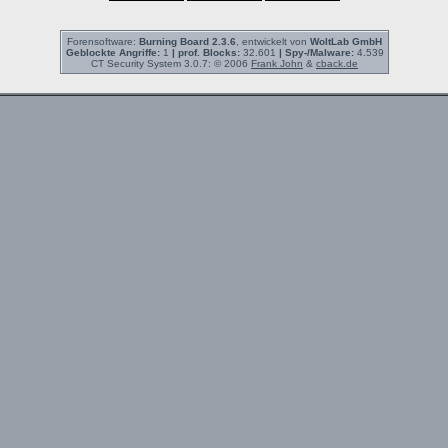
Forensoftware:
Burning Board 2.3.6
, entwickelt von
WoltLab GmbH
Geblockte Angriffe:
1
| prof. Blocks:
32.601
| Spy-/Malware:
4.539
CT Security System 3.0.7: © 2006
Frank John
&
cback.de