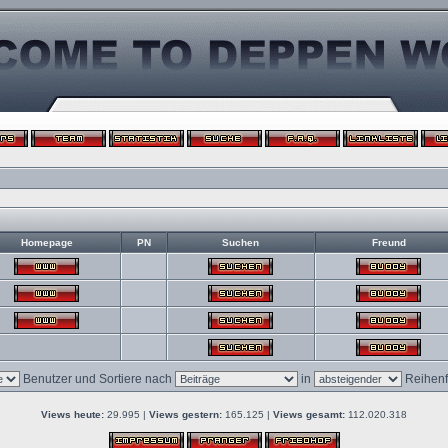
Homepage
PN
Suchen
Freund
Benutzer und Sortiere nach
in
Reihenf
Views heute:
29.995 |
Views gestern:
165.125 |
Views gesamt:
112.020.318