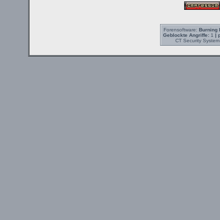
Forensoftware:
Burning 
Geblockte Angriffe:
1
| 
CT Security System