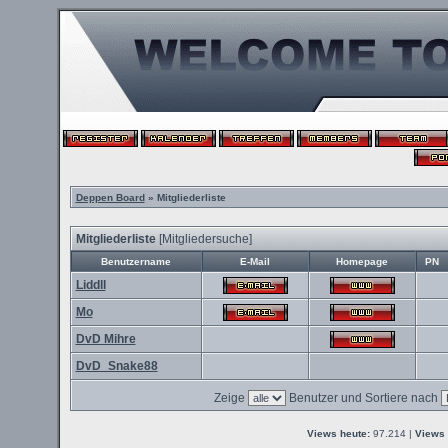
Deppen Board
» Mitgliederliste
Mitgliederliste
[
Mitgliedersuche
]
Benutzername
E-Mail
Homepage
PN
Liddll
Mo
DvD Mihre
DvD_Snake88
Zeige
Benutzer und Sortiere nach
Views heute:
97.214 |
Views 