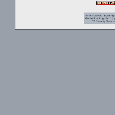
Forensoftware:
Burning 
Geblockte Angriffe:
1
| 
CT Security System