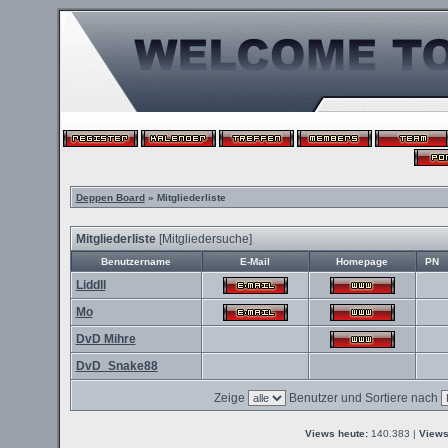
Deppen Board
» Mitgliederliste
Mitgliederliste
[
Mitgliedersuche
]
Benutzername
E-Mail
Homepage
PN
Liddll
Mo
DvD Mihre
DvD_Snake88
Zeige
Benutzer und Sortiere nach
Views heute:
140.383 |
Views