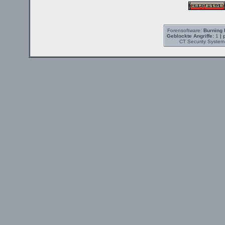
Forensoftware:
Burning 
Geblockte Angriffe:
1
| 
CT Security System