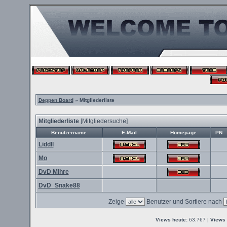
Deppen Board
» Mitgliederliste
Mitgliederliste
[
Mitgliedersuche
]
Benutzername
E-Mail
Homepage
PN
Liddll
Mo
DvD Mihre
DvD_Snake88
Zeige
Benutzer und Sortiere nach
Views heute:
63.767 |
Views 