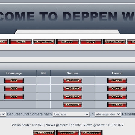
Homepage
PN
Suchen
Freund
Benutzer und Sortiere nach
in
Reihenf
Views heute:
132.879 |
Views gestern:
155.092 |
Views gesamt:
111.958.077