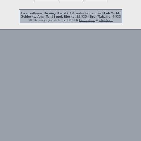
Forensoftware:
Burning Board 2.3.6
, entwickelt von
WoltLab GmbH
Geblockte Angriffe:
1
| prof. Blocks:
32.535
| Spy-/Malware:
4.533
CT Security System 3.0.7: © 2006
Frank John
&
cback.de