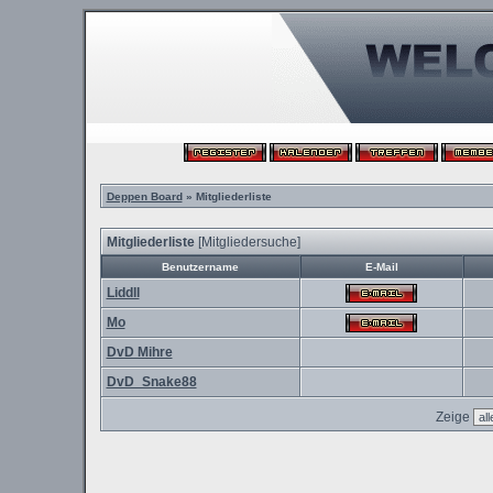
Deppen Board
» Mitgliederliste
Mitgliederliste
[
Mitgliedersuche
]
Benutzername
E-Mail
Liddll
Mo
DvD Mihre
DvD_Snake88
Zeige