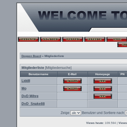
Deppen Board
» Mitgliederliste
Mitgliederliste
[
Mitgliedersuche
]
Benutzername
E-Mail
Homepage
PN
Liddll
Mo
DvD Mihre
DvD_Snake88
Zeige
Benutzer und Sortiere nach
Views heute:
109.594 |
Views