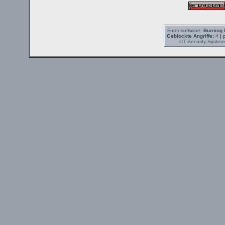
Forensoftware:
Burning 
Geblockte Angriffe:
4
| 
CT Security System