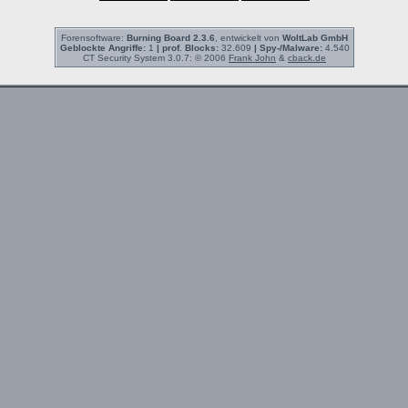
Forensoftware:
Burning Board 2.3.6
, entwickelt von
WoltLab GmbH
Geblockte Angriffe:
1
| prof. Blocks:
32.609
| Spy-/Malware:
4.540
CT Security System 3.0.7: © 2006
Frank John
&
cback.de