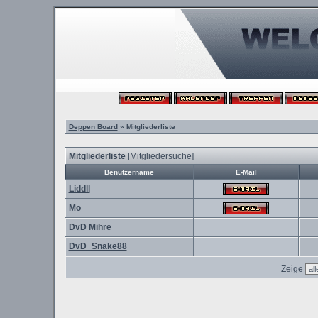
Deppen Board
» Mitgliederliste
Mitgliederliste
[
Mitgliedersuche
]
Benutzername
E-Mail
Liddll
Mo
DvD Mihre
DvD_Snake88
Zeige