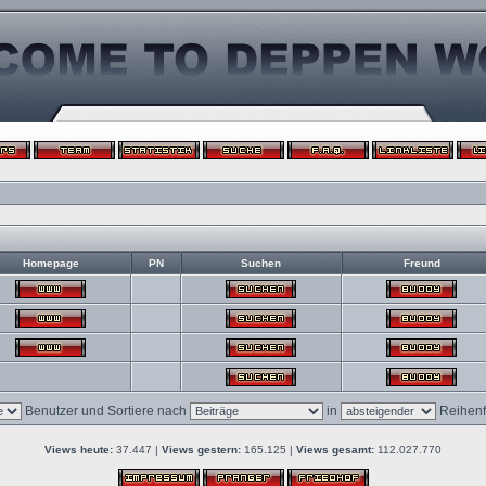
Homepage
PN
Suchen
Freund
Benutzer und Sortiere nach
in
Reihenf
Views heute:
37.447 |
Views gestern:
165.125 |
Views gesamt:
112.027.770