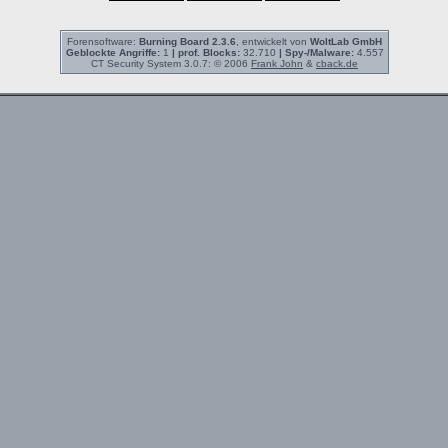
Forensoftware:
Burning Board 2.3.6
, entwickelt von
WoltLab GmbH
Geblockte Angriffe:
1
| prof. Blocks:
32.710
| Spy-/Malware:
4.557
CT Security System 3.0.7: © 2006
Frank John
&
cback.de