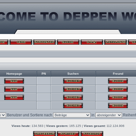
Homepage
PN
Suchen
Freund
Benutzer und Sortiere nach
in
Reihenf
Views heute:
134.583 |
Views gestern:
165.125 |
Views gesamt:
112.124.906