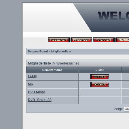
Deppen Board
» Mitgliederliste
Mitgliederliste
[
Mitgliedersuche
]
Benutzername
E-Mail
Liddll
Mo
DvD Mihre
DvD_Snake88
Zeige