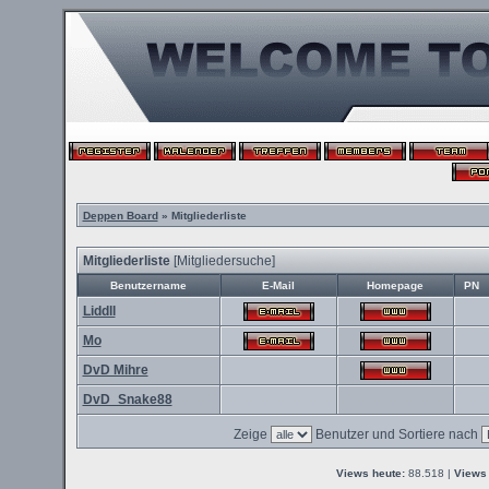
Deppen Board
» Mitgliederliste
Mitgliederliste
[
Mitgliedersuche
]
Benutzername
E-Mail
Homepage
PN
Liddll
Mo
DvD Mihre
DvD_Snake88
Zeige
Benutzer und Sortiere nach
Views heute:
88.518 |
Views 