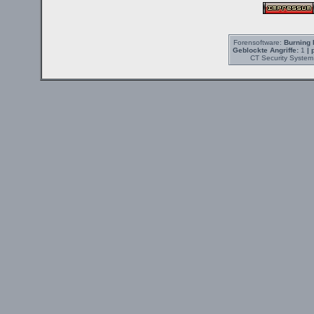
Forensoftware:
Burning 
Geblockte Angriffe:
1
| 
CT Security System